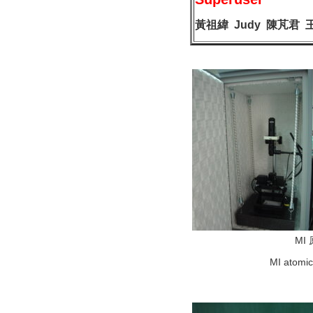
黃祖緯
Judy 陳芃君 
MI
MI atomic