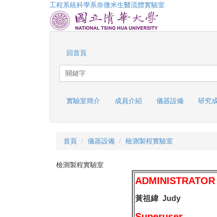
工程系統科學系奈微米生醫流體實驗室
跳
到
主
要
內
回首頁
容
區
實驗室簡介
成員介紹
儀器設備
研究
首頁
儀器設備
檢測製程實驗室
檢測製程實驗室
ADMINISTRATOR
黃祖緯
Judy
Superuser